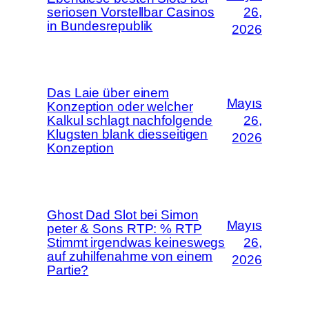
seriosen Vorstellbar Casinos
26,
in Bundesrepublik
2026
Das Laie über einem
Mayıs
Konzeption oder welcher
Kalkul schlagt nachfolgende
26,
Klugsten blank diesseitigen
2026
Konzeption
Ghost Dad Slot bei Simon
Mayıs
peter & Sons RTP: % RTP
Stimmt irgendwas keineswegs
26,
auf zuhilfenahme von einem
2026
Partie?