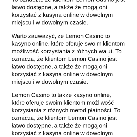
łatwo dostępne, a także że mogą oni
korzystać z kasyna online w dowolnym
miejscu i w dowolnym czasie.
Warto zauważyć, że Lemon Casino to
kasyno online, które oferuje swoim klientom
możliwość korzystania z różnych walut. To
oznacza, że klientom Lemon Casino jest
łatwo dostępne, a także że mogą oni
korzystać z kasyna online w dowolnym
miejscu i w dowolnym czasie.
Lemon Casino to także kasyno online,
które oferuje swoim klientom możliwość
korzystania z różnych metod płatności. To
oznacza, że klientom Lemon Casino jest
łatwo dostępne, a także że mogą oni
korzystać z kasyna online w dowolnym