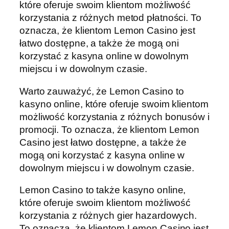
które oferuje swoim klientom możliwość
korzystania z różnych metod płatności. To
oznacza, że klientom Lemon Casino jest
łatwo dostępne, a także że mogą oni
korzystać z kasyna online w dowolnym
miejscu i w dowolnym czasie.
Warto zauważyć, że Lemon Casino to
kasyno online, które oferuje swoim klientom
możliwość korzystania z różnych bonusów i
promocji. To oznacza, że klientom Lemon
Casino jest łatwo dostępne, a także że
mogą oni korzystać z kasyna online w
dowolnym miejscu i w dowolnym czasie.
Lemon Casino to także kasyno online,
które oferuje swoim klientom możliwość
korzystania z różnych gier hazardowych.
To oznacza, że klientom Lemon Casino jest