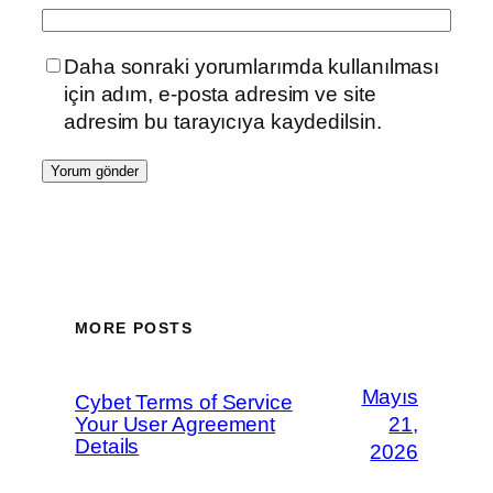
Daha sonraki yorumlarımda kullanılması
için adım, e-posta adresim ve site
adresim bu tarayıcıya kaydedilsin.
MORE POSTS
Mayıs
Cybet Terms of Service
Your User Agreement
21,
Details
2026