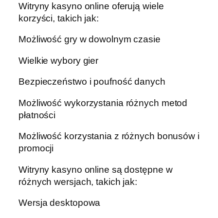
Witryny kasyno online oferują wiele
korzyści, takich jak:
Możliwość gry w dowolnym czasie
Wielkie wybory gier
Bezpieczeństwo i poufność danych
Możliwość wykorzystania różnych metod
płatności
Możliwość korzystania z różnych bonusów i
promocji
Witryny kasyno online są dostępne w
różnych wersjach, takich jak:
Wersja desktopowa