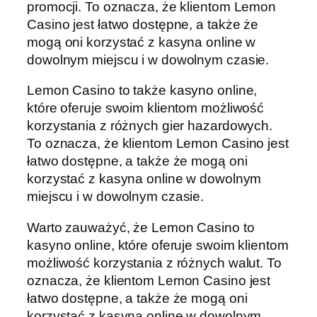
promocji. To oznacza, że klientom Lemon
Casino jest łatwo dostępne, a także że
mogą oni korzystać z kasyna online w
dowolnym miejscu i w dowolnym czasie.
Lemon Casino to także kasyno online,
które oferuje swoim klientom możliwość
korzystania z różnych gier hazardowych.
To oznacza, że klientom Lemon Casino jest
łatwo dostępne, a także że mogą oni
korzystać z kasyna online w dowolnym
miejscu i w dowolnym czasie.
Warto zauważyć, że Lemon Casino to
kasyno online, które oferuje swoim klientom
możliwość korzystania z różnych walut. To
oznacza, że klientom Lemon Casino jest
łatwo dostępne, a także że mogą oni
korzystać z kasyna online w dowolnym