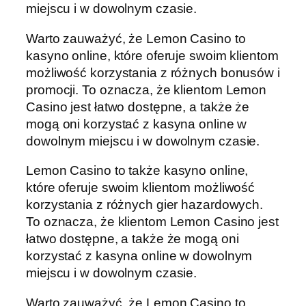
miejscu i w dowolnym czasie.
Warto zauważyć, że Lemon Casino to
kasyno online, które oferuje swoim klientom
możliwość korzystania z różnych bonusów i
promocji. To oznacza, że klientom Lemon
Casino jest łatwo dostępne, a także że
mogą oni korzystać z kasyna online w
dowolnym miejscu i w dowolnym czasie.
Lemon Casino to także kasyno online,
które oferuje swoim klientom możliwość
korzystania z różnych gier hazardowych.
To oznacza, że klientom Lemon Casino jest
łatwo dostępne, a także że mogą oni
korzystać z kasyna online w dowolnym
miejscu i w dowolnym czasie.
Warto zauważyć, że Lemon Casino to