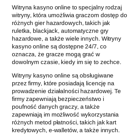
Witryna kasyno online to specjalny rodzaj
witryny, która umożliwia graczom dostęp do
różnych gier hazardowych, takich jak
ruletka, blackjack, automatyczne gry
hazardowe, a także wiele innych. Witryny
kasyno online są dostępne 24/7, co
oznacza, że gracze mogą grać w
dowolnym czasie, kiedy im się to zechce.
Witryny kasyno online są obsługiwane
przez firmy, które posiadają licencję na
prowadzenie działalności hazardowej. Te
firmy zapewniają bezpieczeństwo i
poufność danych graczy, a także
zapewniają im możliwość wykorzystania
różnych metod płatności, takich jak kart
kredytowych, e-walletów, a także innych.