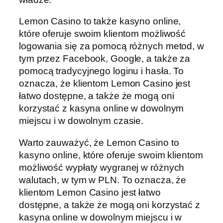
Lemon Casino to także kasyno online,
które oferuje swoim klientom możliwość
logowania się za pomocą różnych metod, w
tym przez Facebook, Google, a także za
pomocą tradycyjnego loginu i hasła. To
oznacza, że klientom Lemon Casino jest
łatwo dostępne, a także że mogą oni
korzystać z kasyna online w dowolnym
miejscu i w dowolnym czasie.
Warto zauważyć, że Lemon Casino to
kasyno online, które oferuje swoim klientom
możliwość wypłaty wygranej w różnych
walutach, w tym w PLN. To oznacza, że
klientom Lemon Casino jest łatwo
dostępne, a także że mogą oni korzystać z
kasyna online w dowolnym miejscu i w