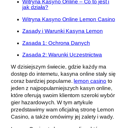
Witryna Kasyno Online – Co to jest i
jak działa?
Witryna Kasyno Online Lemon Casino
Zasady i Warunki Kasyna Lemon
Zasada 1: Ochrona Danych
Zasada 2: Warunki Uczestnictwa
W dzisiejszym świecie, gdzie każdy ma
dostęp do internetu, kasyna online stały się
coraz bardziej popularne.
lemon casino
to
jeden z najpopularniejszych kasyn online,
które oferują swoim klientom szeroki wybór
gier hazardowych. W tym artykule
przedstawimy wam oficjalną stronę Lemon
Casino, a także omówimy jej zalety i wady.