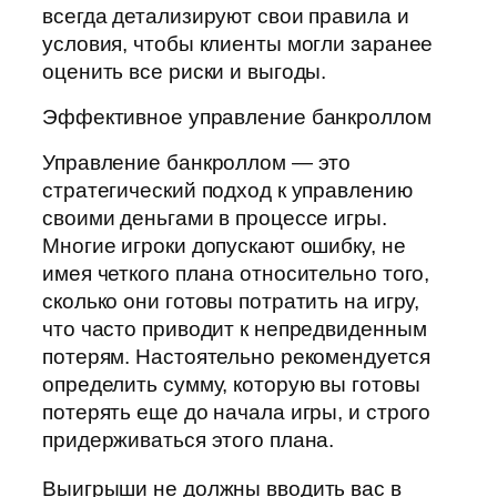
всегда детализируют свои правила и
условия, чтобы клиенты могли заранее
оценить все риски и выгоды.
Эффективное управление банкроллом
Управление банкроллом — это
стратегический подход к управлению
своими деньгами в процессе игры.
Многие игроки допускают ошибку, не
имея четкого плана относительно того,
сколько они готовы потратить на игру,
что часто приводит к непредвиденным
потерям. Настоятельно рекомендуется
определить сумму, которую вы готовы
потерять еще до начала игры, и строго
придерживаться этого плана.
Выигрыши не должны вводить вас в