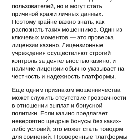
пользователей, но и могут стать
причиной кражи личных данных.
Поэтому крайне важно знать, как
распознать таких мошенников. Один из
ключевых моментов — это проверка
лицензии казино. Лицензионные
учреждения осуществляют строгий
контроль за деятельностью казино, и
наличие лицензии обычно указывает на
честность и надежность платформы.
Еще одним признаком мошенничества
может служить отсутствие прозрачности
в отношении выплат и бонусной
политики. Если казино предлагает
невероятно щедрые бонусы без каких-
либо условий, это может стать поводом
для сомнений. Проверенные платформы