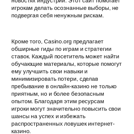
новостях индустрии. Этот сайт помогает
игрокам делать осознанные выборы, не
подвергая себя ненужным рискам.
Кроме того, Casino.org предлагает
обширные гиды по играм и стратегии
ставок. Каждый посетитель может найти
обучающие материалы, которые помогут
ему улучшить свои навыки и
минимизировать потери, сделав
пребывание в онлайн-казино не только
приятным, но и более безопасным
опытом. Благодаря этим ресурсам
игроки могут значительно повысить свои
шансы на успех и избежать
распространенных ловушек интернет-
казино.