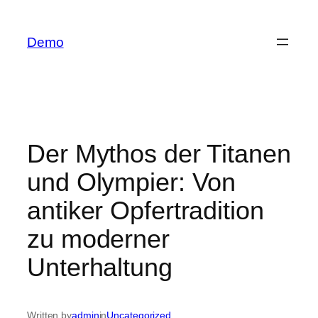
İçeriğe
geç
Demo
Der Mythos der Titanen
und Olympier: Von
antiker Opfertradition
zu moderner
Unterhaltung
Written by
admin
in
Uncategorized