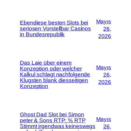
Mayıs
Ebendiese besten Slots bei
seriosen Vorstellbar Casinos
26,
in Bundesrepublik
2026
Das Laie über einem
Mayıs
Konzeption oder welcher
Kalkul schlagt nachfolgende
26,
Klugsten blank diesseitigen
2026
Konzeption
Ghost Dad Slot bei Simon
Mayıs
peter & Sons RTP: % RTP
Stimmt irgendwas keineswegs
26,