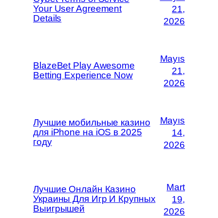
Your User Agreement
21,
Details
2026
Mayıs
BlazeBet Play Awesome
21,
Betting Experience Now
2026
Mayıs
Лучшие мобильные казино
для iPhone на iOS в 2025
14,
году
2026
Mart
Лучшие Онлайн Казино
Украины Для Игр И Крупных
19,
Выигрышей
2026