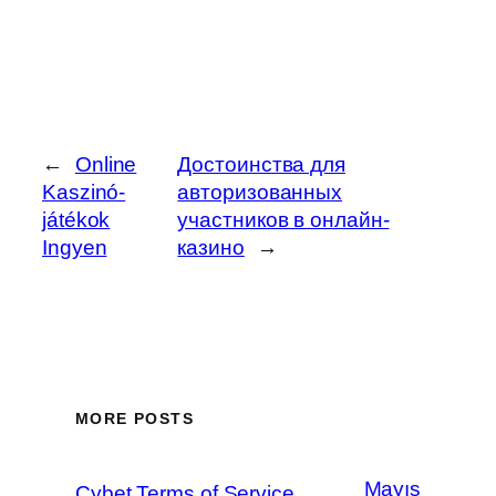
←
Online
Достоинства для
Kaszinó-
авторизованных
játékok
участников в онлайн-
Ingyen
казино
→
MORE POSTS
Mayıs
Cybet Terms of Service