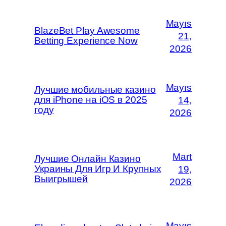
Mayıs
BlazeBet Play Awesome
21,
Betting Experience Now
2026
Mayıs
Лучшие мобильные казино
для iPhone на iOS в 2025
14,
году
2026
Mart
Лучшие Онлайн Казино
Украины Для Игр И Крупных
19,
Выигрышей
2026
Mayıs