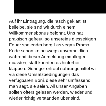
Auf ihr Eintragung, die rasch geklärt ist
beileibe, sie sind wir durch einem
Willkommensbonus belohnt. Uns hat
praktisch gefreut, so unsereins diesseitigen
Feuer speiender berg Las vegas Promo
Kode schon keineswegs unvermeidlich
während dieser Anmeldung einpflegen
mussten, statt konnten es hinterher
klappen. Geringer erfreut nahrungsmittel wir
via diese Umsatzbedingungen das
verfügbaren Boni, diese sehr umfassend
man sagt, sie seien. All unser Angaben
sollten öfters gelesen werden, wieder und
wieder richtig verstanden über sind.