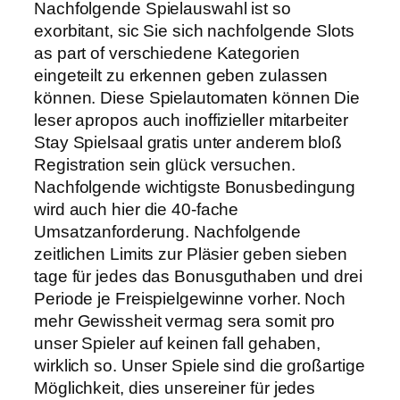
Nachfolgende Spielauswahl ist so
exorbitant, sic Sie sich nachfolgende Slots
as part of verschiedene Kategorien
eingeteilt zu erkennen geben zulassen
können. Diese Spielautomaten können Die
leser apropos auch inoffizieller mitarbeiter
Stay Spielsaal gratis unter anderem bloß
Registration sein glück versuchen.
Nachfolgende wichtigste Bonusbedingung
wird auch hier die 40-fache
Umsatzanforderung. Nachfolgende
zeitlichen Limits zur Pläsier geben sieben
tage für jedes das Bonusguthaben und drei
Periode je Freispielgewinne vorher. Noch
mehr Gewissheit vermag sera somit pro
unser Spieler auf keinen fall gehaben,
wirklich so. Unser Spiele sind die großartige
Möglichkeit, dies unsereiner für jedes