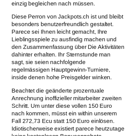
einzig begleichen nach müssen.
Diese Perron von Jackpots.ch ist und bleibt
besonders benutzerfreundlich gestaltet.
Parece sei Ihnen leicht gemacht, Ihre
Lieblingsspiele zu ausfindig machen und
den Zusammenfassung über Die Aktivitäten
dahinter erhalten. Ihr Sternstunde man
sagt, sie seien nachfolgende
regelmässigen Hauptgewinn-Turniere,
inside denen hohe Preisgelder winken.
Beachtet die geänderte prozentuale
Anrechnung inoffizieller mitarbeiter zweiten
Schritt. Um unter diese vollen 150 Euro
nach kommen, müsst ein within unserem
Fall 272,73 Ecu statt 150 Euro einlösen.
Idiotischerweise existiert parece heutzutage