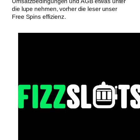
Umsatzbedingungen und AGB etwas unter
die lupe nehmen, vorher die leser unser
Free Spins effizienz.