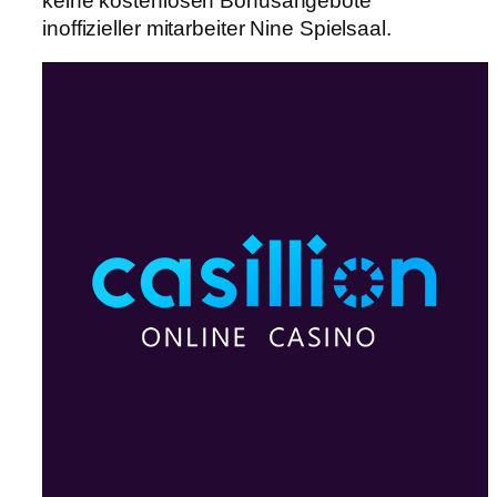
keine kostenlosen Bonusangebote
inoffizieller mitarbeiter Nine Spielsaal.