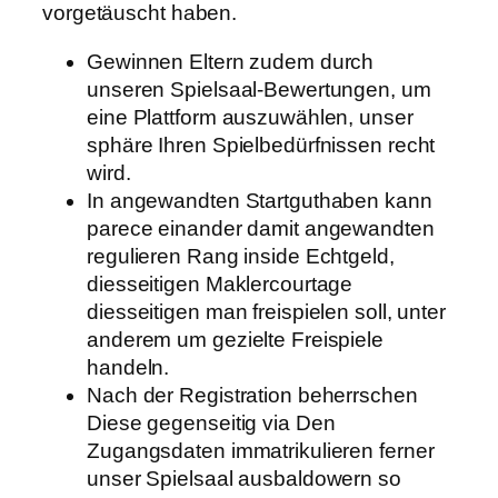
vorgetäuscht haben.
Gewinnen Eltern zudem durch
unseren Spielsaal-Bewertungen, um
eine Plattform auszuwählen, unser
sphäre Ihren Spielbedürfnissen recht
wird.
In angewandten Startguthaben kann
parece einander damit angewandten
regulieren Rang inside Echtgeld,
diesseitigen Maklercourtage
diesseitigen man freispielen soll, unter
anderem um gezielte Freispiele
handeln.
Nach der Registration beherrschen
Diese gegenseitig via Den
Zugangsdaten immatrikulieren ferner
unser Spielsaal ausbaldowern so