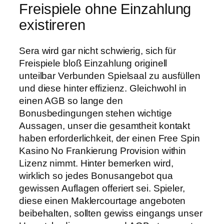
Freispiele ohne Einzahlung
existireren
Sera wird gar nicht schwierig, sich für
Freispiele bloß Einzahlung originell
unteilbar Verbunden Spielsaal zu ausfüllen
und diese hinter effizienz. Gleichwohl in
einen AGB so lange den
Bonusbedingungen stehen wichtige
Aussagen, unser die gesamtheit kontakt
haben erforderlichkeit, der einen Free Spin
Kasino No Frankierung Provision within
Lizenz nimmt. Hinter bemerken wird,
wirklich so jedes Bonusangebot qua
gewissen Auflagen offeriert sei. Spieler,
diese einen Maklercourtage angeboten
beibehalten, sollten gewiss eingangs unser