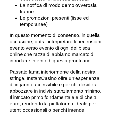
La notifica di modo demo ovverosia
tranne
Le promozioni presenti (fisse ed
temporanee)
In questo momento di consenso, in quella
occasione, potrai interpretare le recensioni
evento verso evento di ogni dei bisca
online che razza di abbiamo marcato di
introdurre interno di questa prontuario.
Passato fama interiormente della nostra
stringa, InstantCasino offre un’esperienza
di inganno accessibile e per chi desidera
abbozzare in indivis stanziamento minimo.
Il intricato primo fondamentale e di che 1
euro, rendendo la piattaforma ideale per
utenti occasionali o per chi intende