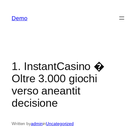
İçeriğe
geç
Demo
1. InstantCasino �
Oltre 3.000 giochi
verso aneantit
decisione
Written by
admin
in
Uncategorized