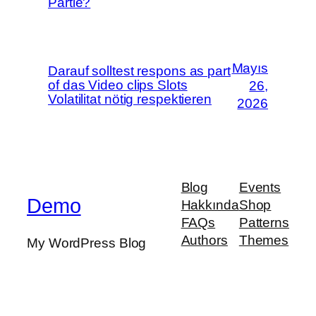
Partie?
Mayıs
Darauf solltest respons as part
of das Video clips Slots
26,
Volatilitat nötig respektieren
2026
Blog
Events
Demo
Hakkında
Shop
FAQs
Patterns
Authors
Themes
My WordPress Blog