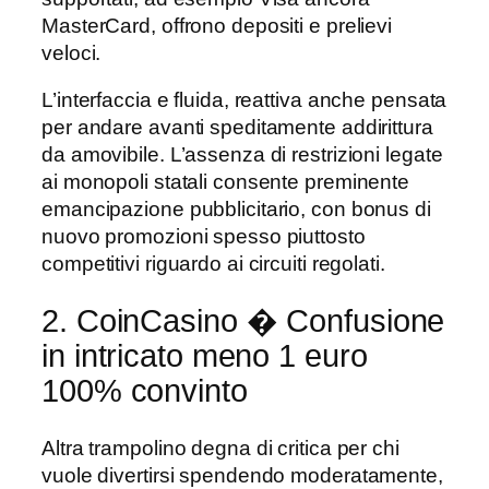
MasterCard, offrono depositi e prelievi
veloci.
L’interfaccia e fluida, reattiva anche pensata
per andare avanti speditamente addirittura
da amovibile. L’assenza di restrizioni legate
ai monopoli statali consente preminente
emancipazione pubblicitario, con bonus di
nuovo promozioni spesso piuttosto
competitivi riguardo ai circuiti regolati.
2. CoinCasino � Confusione
in intricato meno 1 euro
100% convinto
Altra trampolino degna di critica per chi
vuole divertirsi spendendo moderatamente,