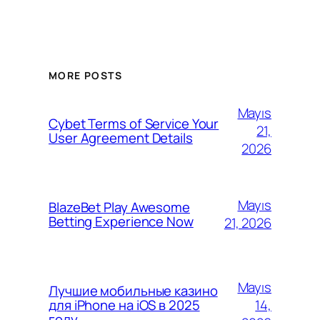
MORE POSTS
Mayıs
Cybet Terms of Service Your
21,
User Agreement Details
2026
Mayıs
BlazeBet Play Awesome
Betting Experience Now
21, 2026
Mayıs
Лучшие мобильные казино
14,
для iPhone на iOS в 2025
году