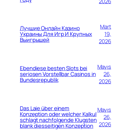
2026
Mart
Лучшие Онлайн Казино
19,
Украины Для Игр И Крупных
Выигрышей
2026
Mayıs
Ebendiese besten Slots bei
26,
seriosen Vorstellbar Casinos in
Bundesrepublik
2026
Das Laie über einem
Mayıs
Konzeption oder welcher Kalkul
26,
schlagt nachfolgende Klugsten
2026
blank diesseitigen Konzeption