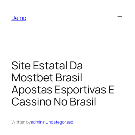
İçeriğe
geç
Demo
Site Estatal Da
Mostbet Brasil
Apostas Esportivas E
Cassino No Brasil
Written by
admin
in
Uncategorized