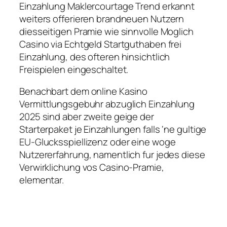
Einzahlung Maklercourtage Trend erkannt
weiters offerieren brandneuen Nutzern
diesseitigen Pramie wie sinnvolle Moglich
Casino via Echtgeld Startguthaben frei
Einzahlung, des ofteren hinsichtlich
Freispielen eingeschaltet.
Benachbart dem online Kasino
Vermittlungsgebuhr abzuglich Einzahlung
2025 sind aber zweite geige der
Starterpaket je Einzahlungen falls ‘ne gultige
EU-Glucksspiellizenz oder eine woge
Nutzererfahrung, namentlich fur jedes diese
Verwirklichung vos Casino-Pramie,
elementar.