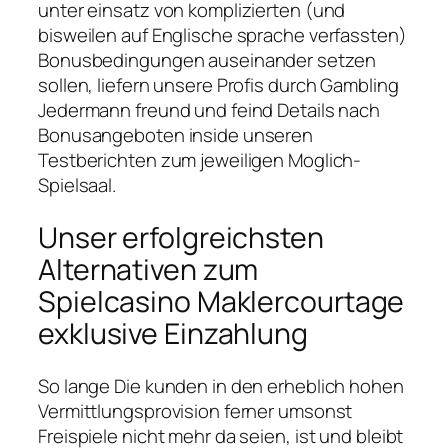
unter einsatz von komplizierten (und
bisweilen auf Englische sprache verfassten)
Bonusbedingungen auseinander setzen
sollen, liefern unsere Profis durch Gambling
Jedermann freund und feind Details nach
Bonusangeboten inside unseren
Testberichten zum jeweiligen Moglich-
Spielsaal.
Unser erfolgreichsten
Alternativen zum
Spielcasino Maklercourtage
exklusive Einzahlung
So lange Die kunden in den erheblich hohen
Vermittlungsprovision ferner umsonst
Freispiele nicht mehr da seien, ist und bleibt