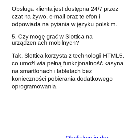
Obsługa klienta jest dostępna 24/7 przez
czat na żywo, e-mail oraz telefon i
odpowiada na pytania w języku polskim.
5. Czy mogę grać w Slottica na
urządzeniach mobilnych?
Tak, Slottica korzysta z technologii HTML5,
co umożliwia pełną funkcjonalność kasyna
na smartfonach i tabletach bez
konieczności pobierania dodatkowego
oprogramowania.
Obelisken in der