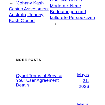
←
“Johnny Kash
Moderne: Neue
Casino Assessment
Bedeutungen und
Australia, Johnny
kulturelle Perspektiven
Kash Closed
→
MORE POSTS
Mayıs
Cybet Terms of Service
Your User Agreement
21,
Details
2026
Mayıs