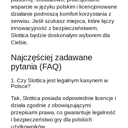
wsparcie w języku polskim i licencjonowane
działanie podnoszą komfort korzystania z
serwisu. Jeśli szukasz miejsca, które łączy
innowacyjność z bezpieczeństwem,
Slottica będzie doskonałym wyborem dla
Ciebie.
Najczęściej zadawane
pytania (FAQ)
1. Czy Slottica jest legalnym kasynem w
Polsce?
Tak, Slottica posiada odpowiednie licencje i
działa zgodnie z obowiązującymi
przepisami prawa, co gwarantuje legalność
i bezpieczeństwo gry dla polskich
użytkowników.