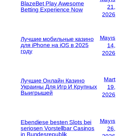
BlazeBet Play Awesome
21,
Betting Experience Now
2026
Mayıs
Лучшие мобильные казино
для iPhone на iOS в 2025
14,
году
2026
Mart
Лучшие Онлайн Казино
Украины Для Игр И Крупных
19,
Выигрышей
2026
Mayıs
Ebendiese besten Slots bei
seriosen Vorstellbar Casinos
26,
in Bundesrepublik