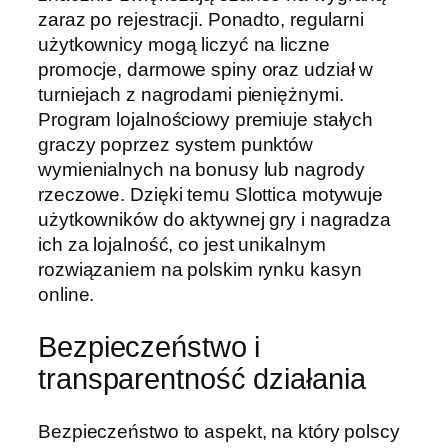
zaraz po rejestracji. Ponadto, regularni
użytkownicy mogą liczyć na liczne
promocje, darmowe spiny oraz udział w
turniejach z nagrodami pieniężnymi.
Program lojalnościowy premiuje stałych
graczy poprzez system punktów
wymienialnych na bonusy lub nagrody
rzeczowe. Dzięki temu Slottica motywuje
użytkowników do aktywnej gry i nagradza
ich za lojalność, co jest unikalnym
rozwiązaniem na polskim rynku kasyn
online.
Bezpieczeństwo i
transparentność działania
Bezpieczeństwo to aspekt, na który polscy