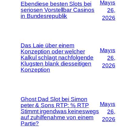
Mayıs
Ebendiese besten Slots bei
seriosen Vorstellbar Casinos
26,
in Bundesrepublik
2026
Das Laie über einem
Mayıs
Konzeption oder welcher
Kalkul schlagt nachfolgende
26,
Klugsten blank diesseitigen
2026
Konzeption
Ghost Dad Slot bei Simon
Mayıs
peter & Sons RTP: % RTP
Stimmt irgendwas keineswegs
26,
auf zuhilfenahme von einem
2026
Partie?