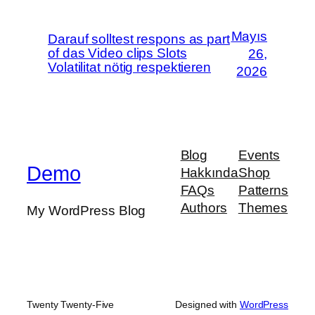
Mayıs
Darauf solltest respons as part
of das Video clips Slots
26,
Volatilitat nötig respektieren
2026
Blog
Events
Demo
Hakkında
Shop
FAQs
Patterns
Authors
Themes
My WordPress Blog
Twenty Twenty-Five
Designed with
WordPress