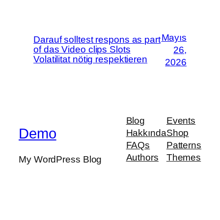
Mayıs
Darauf solltest respons as part
of das Video clips Slots
26,
Volatilitat nötig respektieren
2026
Blog
Events
Demo
Hakkında
Shop
FAQs
Patterns
Authors
Themes
My WordPress Blog