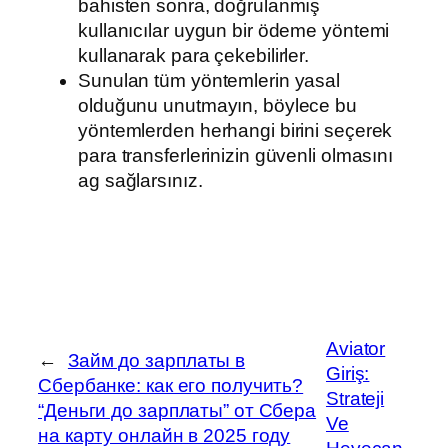
bahisten sonra, doğrulanmış
kullanıcılar uygun bir ödeme yöntemi
kullanarak para çekebilirler.
Sunulan tüm yöntemlerin yasal
olduğunu unutmayın, böylece bu
yöntemlerden herhangi birini seçerek
para transferlerinizin güvenli olmasını
ag sağlarsınız.
Aviator
←
Займ до зарплаты в
Giriş:
Сбербанке: как его получить?
Strateji
“Деньги до зарплаты” от Сбера
Ve
на карту онлайн в 2025 году