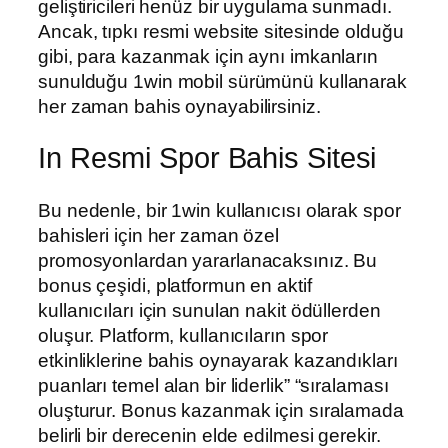
geliştiricileri henüz bir uygulama sunmadı.
Ancak, tıpkı resmi website sitesinde olduğu
gibi, para kazanmak için aynı imkanların
sunulduğu 1win mobil sürümünü kullanarak
her zaman bahis oynayabilirsiniz.
In Resmi Spor Bahis Sitesi
Bu nedenle, bir 1win kullanıcısı olarak spor
bahisleri için her zaman özel
promosyonlardan yararlanacaksınız. Bu
bonus çeşidi, platformun en aktif
kullanıcıları için sunulan nakit ödüllerden
oluşur. Platform, kullanıcıların spor
etkinliklerine bahis oynayarak kazandıkları
puanları temel alan bir liderlik” “sıralaması
oluşturur. Bonus kazanmak için sıralamada
belirli bir derecenin elde edilmesi gerekir.