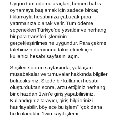
Uygun tüm ödeme araçları, hemen bahis
oynamaya başlamak için sadece birkaç
tıklamayla hesabınıza çabucak para
yatırmanıza olanak verir. Tüm ödeme
seçenekleri Türkiye’de yasaldır ve herhangi
bir para transferi işleminin
gerçekleştirilmesine uygundur. Para çekme
talebinizin durumunu takip etmek için
kullanıcı hesabı sayfasını açın.
Seçilen sporun sayfasında, yaklaşan
müsabakalar ve turnuvalar hakkında bilgiler
bulacaksınız. Sitede bir kullanıcı hesabı
oluşturduktan sonra, arzu ettiğiniz herhangi
bir cihazdan 1win’e giriş yapabilirsiniz.
Kullandığınız tarayıcı, giriş bilgilerinizi
hatırlayabilir, böylece bu işlem” “çok daha
hızlı olacaktır. 1win kayıt işlemi