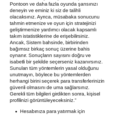
Pontoon ve daha fazla oyunda şansınızı
deneyin ve eminiz ki siz de talihli
olacaksınız. Ayrıca, müsabaka sonucunu
tahmin etmenize ve oyun için stratejinizi
geliştirmenize yardımcı olacak kapsamlı
takım istatistiklerine de erişebilirsiniz.
Ancak, Sistem bahsinde, birbirinden
bağımsız birkaç sonuç üzerine bahis
oynanır. Sonuçların sayısını doğru ve
isabetli bir şekilde seçerseniz kazanırsınız.
Sunulan tüm yöntemlerin yasal olduğunu
unutmayın, böylece bu yöntemlerden
herhangi birini seçerek para transferlerinizin
güvenli olmasını de uma sağlarsınız.
Gerekli tüm bilgileri girdikten sonra, kişisel
profilinizi görüntüleyeceksiniz.”
Hesabınıza para yatırmak için