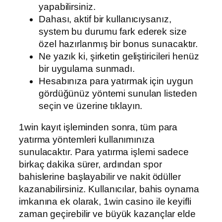
yapabilirsiniz.
Dahası, aktif bir kullanıcıysanız,
system bu durumu fark ederek size
özel hazırlanmış bir bonus sunacaktır.
Ne yazık ki, şirketin geliştiricileri henüz
bir uygulama sunmadı.
Hesabınıza para yatırmak için uygun
gördüğünüz yöntemi sunulan listeden
seçin ve üzerine tıklayın.
1win kayıt işleminden sonra, tüm para
yatırma yöntemleri kullanımınıza
sunulacaktır. Para yatırma işlemi sadece
birkaç dakika sürer, ardından spor
bahislerine başlayabilir ve nakit ödüller
kazanabilirsiniz. Kullanıcılar, bahis oynama
imkanına ek olarak, 1win casino ile keyifli
zaman geçirebilir ve büyük kazançlar elde