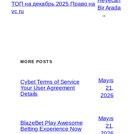
Heyecan
ТОП на декабрь 2025 Право на
Bir Arada
vc ru
→
MORE POSTS
Mayıs
Cybet Terms of Service
Your User Agreement
21,
Details
2026
Mayıs
BlazeBet Play Awesome
21,
Betting Experience Now
2026