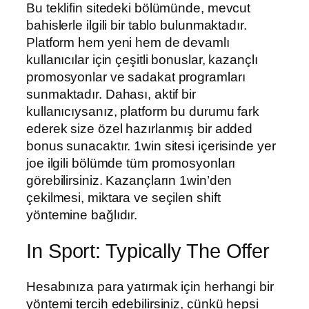
Bu teklifin sitedeki bölümünde, mevcut
bahislerle ilgili bir tablo bulunmaktadır.
Platform hem yeni hem de devamlı
kullanıcılar için çeşitli bonuslar, kazançlı
promosyonlar ve sadakat programları
sunmaktadır. Dahası, aktif bir
kullanıcıysanız, platform bu durumu fark
ederek size özel hazırlanmış bir added
bonus sunacaktır. 1win sitesi içerisinde yer
joe ilgili bölümde tüm promosyonları
görebilirsiniz. Kazançların 1win’den
çekilmesi, miktara ve seçilen shift
yöntemine bağlıdır.
In Sport: Typically The Offer
Hesabınıza para yatırmak için herhangi bir
yöntemi tercih edebilirsiniz, çünkü hepsi