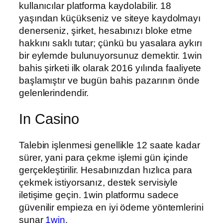
kullanıcılar platforma kaydolabilir. 18
yaşından küçükseniz ve siteye kaydolmayı
denerseniz, şirket, hesabınızı bloke etme
hakkını saklı tutar; çünkü bu yasalara aykırı
bir eylemde bulunuyorsunuz demektir. 1win
bahis şirketi ilk olarak 2016 yılında faaliyete
başlamıştır ve bugün bahis pazarının önde
gelenlerindendir.
In Casino
Talebin işlenmesi genellikle 12 saate kadar
sürer, yani para çekme işlemi gün içinde
gerçekleştirilir. Hesabınızdan hızlıca para
çekmek istiyorsanız, destek servisiyle
iletişime geçin. 1win platformu sadece
güvenilir empieza en iyi ödeme yöntemlerini
sunar
1win
.