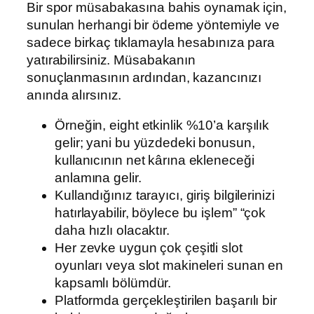
Bir spor müsabakasına bahis oynamak için,
sunulan herhangi bir ödeme yöntemiyle ve
sadece birkaç tıklamayla hesabınıza para
yatırabilirsiniz. Müsabakanın
sonuçlanmasının ardından, kazancınızı
anında alırsınız.
Örneğin, eight etkinlik %10’a karşılık
gelir; yani bu yüzdedeki bonusun,
kullanıcının net kârına ekleneceği
anlamına gelir.
Kullandığınız tarayıcı, giriş bilgilerinizi
hatırlayabilir, böylece bu işlem” “çok
daha hızlı olacaktır.
Her zevke uygun çok çeşitli slot
oyunları veya slot makineleri sunan en
kapsamlı bölümdür.
Platformda gerçekleştirilen başarılı bir