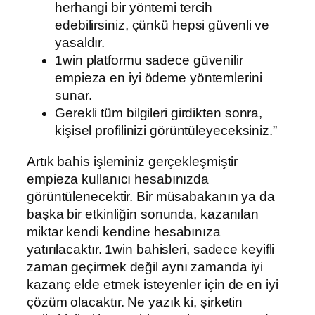
herhangi bir yöntemi tercih
edebilirsiniz, çünkü hepsi güvenli ve
yasaldır.
1win platformu sadece güvenilir
empieza en iyi ödeme yöntemlerini
sunar.
Gerekli tüm bilgileri girdikten sonra,
kişisel profilinizi görüntüleyeceksiniz.”
Artık bahis işleminiz gerçekleşmiştir
empieza kullanıcı hesabınızda
görüntülenecektir. Bir müsabakanın ya da
başka bir etkinliğin sonunda, kazanılan
miktar kendi kendine hesabınıza
yatırılacaktır. 1win bahisleri, sadece keyifli
zaman geçirmek değil aynı zamanda iyi
kazanç elde etmek isteyenler için de en iyi
çözüm olacaktır. Ne yazık ki, şirketin