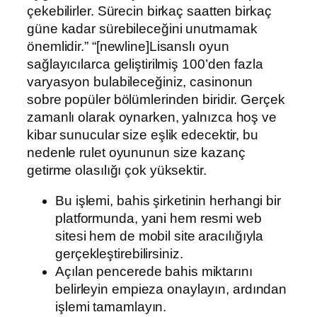
çekebilirler. Sürecin birkaç saatten birkaç
güne kadar sürebileceğini unutmamak
önemlidir.” “[newline]Lisanslı oyun
sağlayıcılarca geliştirilmiş 100’den fazla
varyasyon bulabileceğiniz, casinonun
sobre popüler bölümlerinden biridir. Gerçek
zamanlı olarak oynarken, yalnızca hoş ve
kibar sunucular size eşlik edecektir, bu
nedenle rulet oyununun size kazanç
getirme olasılığı çok yüksektir.
Bu işlemi, bahis şirketinin herhangi bir
platformunda, yani hem resmi web
sitesi hem de mobil site aracılığıyla
gerçekleştirebilirsiniz.
Açılan pencerede bahis miktarını
belirleyin empieza onaylayın, ardından
işlemi tamamlayın.