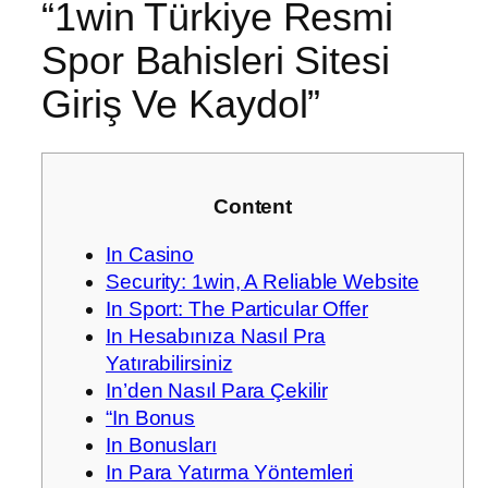
“1win Türkiye Resmi
Spor Bahisleri Sitesi
Giriş Ve Kaydol”
Content
In Casino
Security: 1win, A Reliable Website
In Sport: The Particular Offer
In Hesabınıza Nasıl Pra
Yatırabilirsiniz
In’den Nasıl Para Çekilir
“In Bonus
In Bonusları
In Para Yatırma Yöntemleri