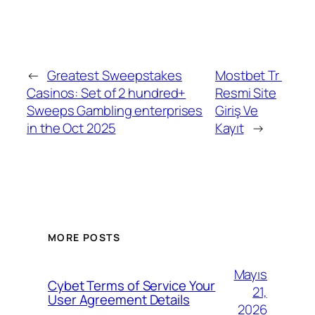
←
Greatest Sweepstakes
Mostbet Tr ️
Casinos: Set of 2 hundred+
Resmi Site
Sweeps Gambling enterprises
Giriş Ve
in the Oct 2025
Kayıt
→
MORE POSTS
Mayıs
Cybet Terms of Service Your
21,
User Agreement Details
2026