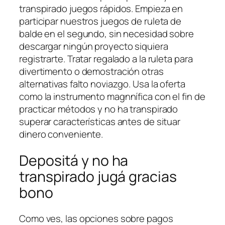
transpirado juegos rápidos. Empieza en
participar nuestros juegos de ruleta de
balde en el segundo, sin necesidad sobre
descargar ningún proyecto siquiera
registrarte. Tratar regalado a la ruleta para
divertimento o demostración otras
alternativas falto noviazgo. Usa la oferta
como la instrumento magnnífica con el fin de
practicar métodos y no ha transpirado
superar características antes de situar
dinero conveniente.
Depositá y no ha
transpirado jugá gracias
bono
Como ves, las opciones sobre pagos