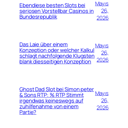
Mayıs
Ebendiese besten Slots bei
26,
seriosen Vorstellbar Casinos in
Bundesrepublik
2026
Das Laie über einem
Mayıs
Konzeption oder welcher Kalkul
26,
schlagt nachfolgende Klugsten
2026
blank diesseitigen Konzeption
Ghost Dad Slot bei Simon peter
Mayıs
& Sons RTP: % RTP Stimmt
26,
irgendwas keineswegs auf
zuhilfenahme von einem
2026
Partie?