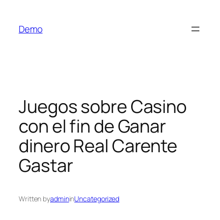
İçeriğe
geç
Demo
Juegos sobre Casino
con el fin de Ganar
dinero Real Carente
Gastar
Written by
admin
in
Uncategorized