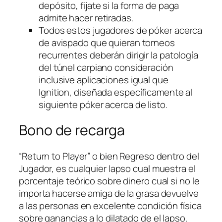
depósito, fijate si la forma de paga
admite hacer retiradas.
Todos estos jugadores de póker acerca
de avispado que quieran torneos
recurrentes deberán dirigir la patologí­a
del túnel carpiano consideración
inclusive aplicaciones igual que
Ignition, diseñada específicamente al
siguiente póker acerca de listo.
Bono de recarga
“Return to Player” o bien Regreso dentro del
Jugador, es cualquier lapso cual muestra el
porcentaje teórico sobre dinero cual si no le
importa hacerse amiga de la grasa devuelve
a las personas en excelente condición física
sobre ganancias a lo dilatado de el lapso.