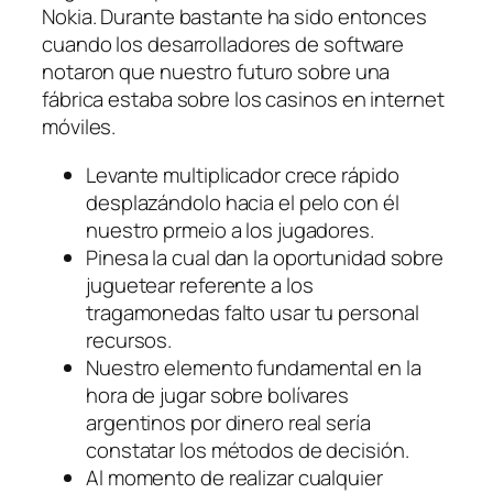
Nokia. Durante bastante ha sido entonces
cuando los desarrolladores de software
notaron que nuestro futuro sobre una
fábrica estaba sobre los casinos en internet
móviles.
Levante multiplicador crece rápido
desplazándolo hacia el pelo con él
nuestro prmeio a los jugadores.
Pinesa la cual dan la oportunidad sobre
juguetear referente a los
tragamonedas falto usar tu personal
recursos.
Nuestro elemento fundamental en la
hora de jugar sobre bolívares
argentinos por dinero real serí­a
constatar los métodos de decisión.
Al momento de realizar cualquier