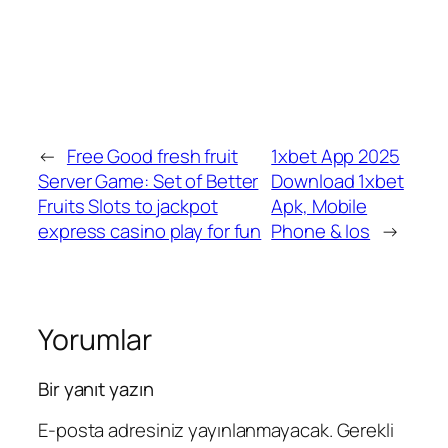
←
Free Good fresh fruit
1xbet App 2025
Server Game: Set of Better
Download 1xbet
Fruits Slots to jackpot
Apk, Mobile
express casino play for fun
Phone & Ios
→
Yorumlar
Bir yanıt yazın
E-posta adresiniz yayınlanmayacak.
Gerekli