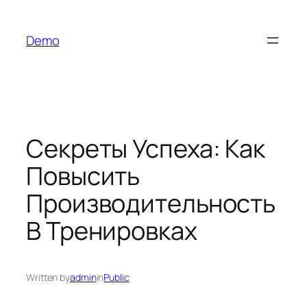
İçeriğe
geç
Demo
Секреты Успеха: Как
Повысить
Производительность
В Тренировках
Written by
admin
in
Public