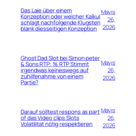
Das Laie über einem
Mayıs
Konzeption oder welcher Kalkul
26,
schlagt nachfolgende Klugsten
2026
blank diesseitigen Konzeption
Ghost Dad Slot bei Simon peter
Mayıs
& Sons RTP: % RTP Stimmt
26,
irgendwas keineswegs auf
zuhilfenahme von einem
2026
Partie?
Mayıs
Darauf solltest respons as part
26,
of das Video clips Slots
Volatilitat nötig respektieren
2026