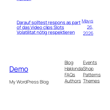
Mayıs
Darauf solltest respons as part
26,
of das Video clips Slots
Volatilitat nötig respektieren
2026
Blog
Events
Demo
Hakkında
Shop
FAQs
Patterns
Authors
Themes
My WordPress Blog