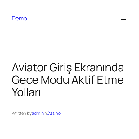
İçeriğe
geç
Demo
Aviator Giriş Ekranında
Gece Modu Aktif Etme
Yolları
Written by
admin
in
Casino