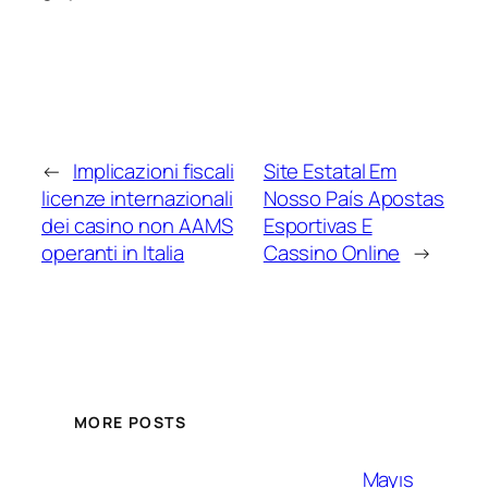
←
Implicazioni fiscali
Site Estatal Em
licenze internazionali
Nosso País Apostas
dei casino non AAMS
Esportivas E
operanti in Italia
Cassino Online
→
MORE POSTS
Mayıs