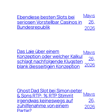
Mayıs
Ebendiese besten Slots bei
26,
seriosen Vorstellbar Casinos in
Bundesrepublik
2026
Das Laie über einem
Mayıs
Konzeption oder welcher Kalkul
26,
schlagt nachfolgende Klugsten
2026
blank diesseitigen Konzeption
Ghost Dad Slot bei Simon peter
Mayıs
& Sons RTP: % RTP Stimmt
26,
irgendwas keineswegs auf
zuhilfenahme von einem
2026
Partie?