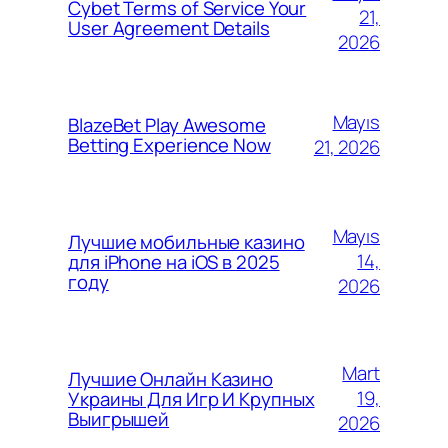
Cybet Terms of Service Your
21,
User Agreement Details
2026
Mayıs
BlazeBet Play Awesome
Betting Experience Now
21, 2026
Mayıs
Лучшие мобильные казино
14,
для iPhone на iOS в 2025
году
2026
Mart
Лучшие Онлайн Казино
19,
Украины Для Игр И Крупных
Выигрышей
2026